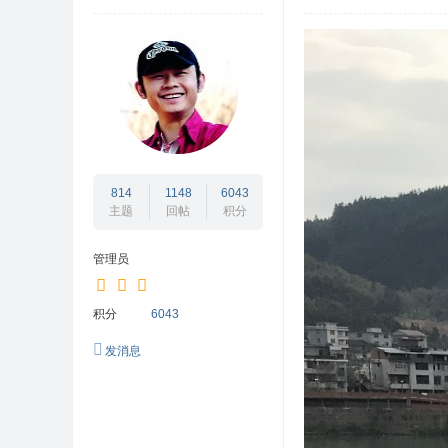
坛
/
闽
北
互
动
志
814
1148
6043
主题
回帖
积分
愿
者
管理员
/
闽
积分
6043
北
发消息
公
益
网