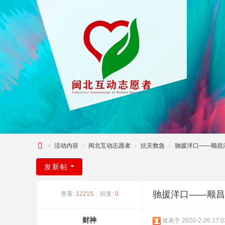
»
活动内容
›
闽北互动志愿者
›
抗灾救急
›
驰援洋口——顺昌
闽
发新帖
北
互
驰援洋口——顺昌
查看:
12215
|
回复:
0
动
论
财神
发表于 2020-2-26 17:0