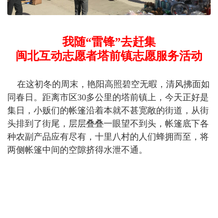
我随“雷锋”去赶集
闽北互动志愿者塔前镇志愿服务活动
在这初冬的周末，艳阳高照碧空无暇，清风拂面如
同春日。距离市区30多公里的塔前镇上，今天正好是
集日，小贩们的帐篷沿着本就不甚宽敞的街道，从街
头排到了街尾，层层叠叠一眼望不到头，帐篷底下各
种农副产品应有尽有，十里八村的人们蜂拥而至，将
两侧帐篷中间的空隙挤得水泄不通。