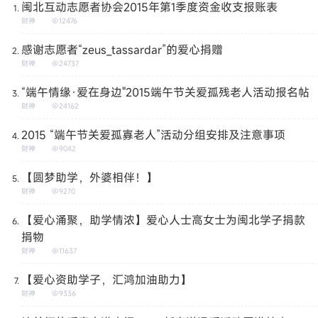
闽北互动志愿者协会2015年第1季度资金收支报账表
财神
12476
感谢志愿者“zeus_tassardar”的爱心捐赠
财神
24737
“端午情缘·爱在身边"2015端午节关爱孤残老人活动报名帖
财神
24162
2015 “端午节关爱孤寡老人”活动分组安排及注意事项
财神
9042
【圆梦助学，外婆相伴！】
财神
9270
【爱心涌聚，助学情浓】爱心人士高女士为闽北学子捐款
捐物
财神
11637
【爱心资助学子，汇鸿加油助力】
财神
9336